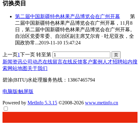
切换类目
第二届中国
新疆特色林果产品博览会
在广州开幕
第
二届中国
新疆特色林果产品博览会
在广州开幕，11月8
日，第二届中国
新疆特色林果产品博览会
在广州开幕。
自治区党委常委、自治区副主席艾尔肯 · 吐尼亚孜，全
国政协常...
2019-11-10 15:47:24
上一页
1
下一页
转至第
新闻资讯
公司动态
在线留言
在线反馈
客户案例
人才招聘
站内搜
索
网站地图
关于我们
碧涂(BITU)水处理服务热线：13867465794
电脑版
|
触屏版
Powered by
MetInfo 5.3.15
©2008-2026
www.metinfo.cn