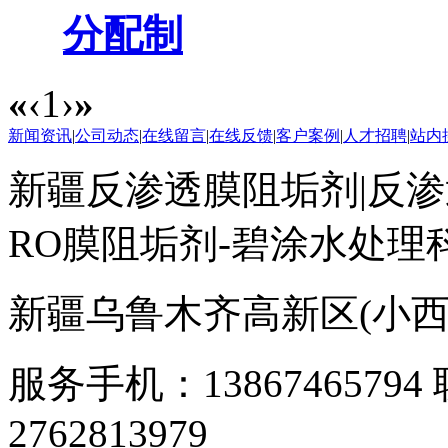
分配制
«
‹
1
›
»
新闻资讯
|
公司动态
|
在线留言
|
在线反馈
|
客户案例
|
人才招聘
|
站内
新疆反渗透膜阻垢剂|反渗
RO膜阻垢剂-碧涂水处理
新疆乌鲁木齐高新区(小西沟)
服务手机：1386746579
2762813979