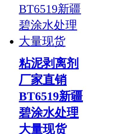
粘泥剥离剂
厂家直销
BT6519新疆
碧涂水处理
大量现货