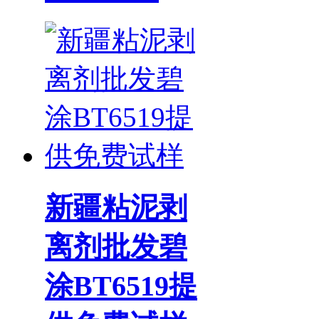
新疆粘泥剥
离剂批发碧
涂BT6519提