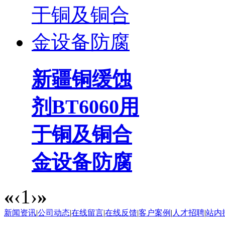
新疆铜缓蚀
剂BT6060用
于铜及铜合
金设备防腐
«
‹
1
›
»
新闻资讯
|
公司动态
|
在线留言
|
在线反馈
|
客户案例
|
人才招聘
|
站内